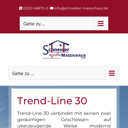
Zum
02351-66870-0
info@schneider-massivhaus.de
Inhalt
springen
Gehe zu ...
Gehe zu ...
Trend-Line 30
Trend-Line 30 verbindet mit seinen zwei
geräumigen Geschossen auf
überzeugende Weise moderne